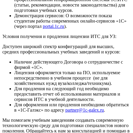
(статьи, рекомендации, новости законодательства) для
подготовки учебных курсов.
Демонстрация сервисов:
О возможности показа
студентам работы современных онлайн-сервисов «1С»
(через портал
portal.1c.ru
).
Условия получения и продления лицензии ИТС для УЗ:
Доступен широкий спектр конфигураций для высших,
средних профессиональных учебных заведений и курсов:
Наличие действующего
Договора о сотрудничестве
с
фирмой «1С».
Лицензия оформляется
только на ПО, используемое
непосредственно в учебном процессе
(не для
хозяйственных нужд вуза/колледжа/техникума).
Для продления на следующий год необходимо
предоставить
отчет
об использовании материалов и
сервисов ИТС в учебной деятельности.
Для оформления или продления необходимо обратиться
в «1С-Галэкс» по адресу
partner@1c-galex.ru
.
Мы помогаем учебным заведениям создавать современную
технологическую среду для подготовки специалистов нового
поколения. Обращайтесь к нам за консультацией и помощью в