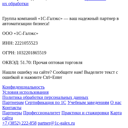
их обработки
Группа компаний «1С-Галэкс» — ваш надежный партнер в
автоматизации бизнеса!
ООО «1С-Галэкс»
ИНН: 2221055523
ОГРН: 1032201865519
ОКВЭД: 51.70: Прочая оптовая торговля
Нашли ошибку на сайте? Сообщите нам! Выделите текст с
ошибкой и нажмите Ctrl+Enter
Конфиденциальность
Условия использования
Политика обработки персональных данных
Партнерам
Сертификация по 1С
Учебным заведениям
О нас
Контакты
Партнеры
Профессионалитет
Практики и стажировки
Карта
сайта
+7 (3852) 222-858
partner@1c-galex.ru