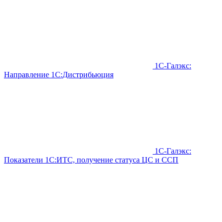
1С-Галэкс:
Направление 1С:Дистрибьюция
1С-Галэкс:
Показатели 1С:ИТС, получение статуса ЦС и ССП