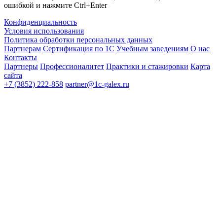
ошибкой и нажмите Ctrl+Enter
Конфиденциальность
Условия использования
Политика обработки персональных данных
Партнерам
Сертификация по 1С
Учебным заведениям
О нас
Контакты
Партнеры
Профессионалитет
Практики и стажировки
Карта
сайта
+7 (3852) 222-858
partner@1c-galex.ru